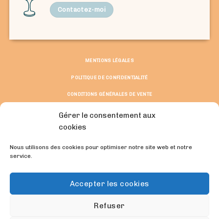
Contactez-moi
MENTIONS LÉGALES
POLITIQUE DE CONFIDENTIALITÉ
CONDITIONS GÉNÉRALES DE VENTE
© Copyright 2026 ©
Gérer le consentement aux
Solène Boussemart et Natacha Siegler
cookies
Fait avec du rire et de la passion.
Nous utilisons des cookies pour optimiser notre site web et notre
REJOIGNEZ-MOI :
service.
Accepter les cookies
Refuser