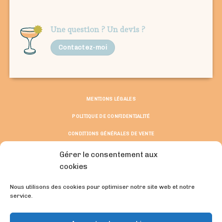
Une question ? Un devis ?
Contactez-moi
MENTIONS LÉGALES
POLITIQUE DE CONFIDENTIALITÉ
CONDITIONS GÉNÉRALES DE VENTE
© Copyright 2026 ©
Gérer le consentement aux
Solène Boussemart et Natacha Siegler
cookies
Fait avec du rire et de la passion.
Nous utilisons des cookies pour optimiser notre site web et notre
REJOIGNEZ-MOI :
service.